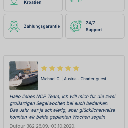
Kroatien
24/7
Zahlungsgarantie
Support
Michael G. | Austria - Charter guest
Hallo liebes NCP Team, ich will mich für die zwei
großartigen Segelwochen bei euch bedanken.
Das Jahr war ja schwierig, aber glücklicherweise
konnten wir beide geplanten Wochen segeln
gehen – auch wenn die zweite nur mit einem statt
Dufour 382 26.09.-03.10.2020.